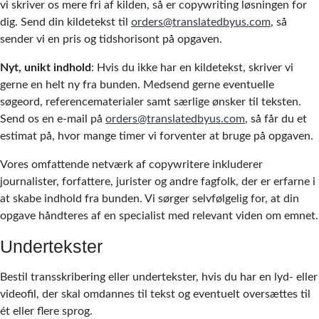
vi skriver os mere fri af kilden, så er copywriting løsningen for
dig. Send din kildetekst til
orders@translatedbyus.com
, så
sender vi en pris og tidshorisont på opgaven.
Nyt, unikt indhold
: Hvis du ikke har en kildetekst, skriver vi
gerne en helt ny fra bunden. Medsend gerne eventuelle
søgeord, referencematerialer samt særlige ønsker til teksten.
Send os en e-mail på
orders@translatedbyus.com
, så får du et
estimat på, hvor mange timer vi forventer at bruge på opgaven.
Vores omfattende netværk af copywritere inkluderer
journalister, forfattere, jurister og andre fagfolk, der er erfarne i
at skabe indhold fra bunden. Vi sørger selvfølgelig for, at din
opgave håndteres af en specialist med relevant viden om emnet.
Undertekster
Bestil transskribering eller undertekster, hvis du har en lyd- eller
videofil, der skal omdannes til tekst og eventuelt oversættes til
ét eller flere sprog.