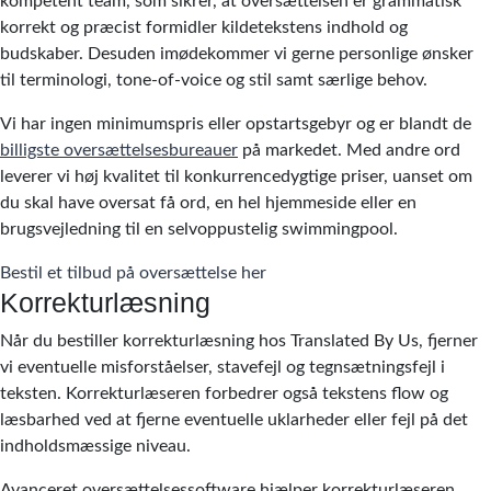
kompetent team, som sikrer, at oversættelsen er grammatisk
korrekt og præcist formidler kildetekstens indhold og
budskaber. Desuden imødekommer vi gerne personlige ønsker
til terminologi, tone-of-voice og stil samt særlige behov.
Vi har ingen minimumspris eller opstartsgebyr og er blandt de
billigste oversættelsesbureauer
på markedet. Med andre ord
leverer vi høj kvalitet til konkurrencedygtige priser, uanset om
du skal have oversat få ord, en hel hjemmeside eller en
brugsvejledning til en selvoppustelig swimmingpool.
Bestil et tilbud på oversættelse her
Korrekturlæsning
Når du bestiller korrekturlæsning hos Translated By Us, fjerner
vi eventuelle misforståelser, stavefejl og tegnsætningsfejl i
teksten. Korrekturlæseren forbedrer også tekstens flow og
læsbarhed ved at fjerne eventuelle uklarheder eller fejl på det
indholdsmæssige niveau.
Avanceret oversættelsessoftware hjælper korrekturlæseren