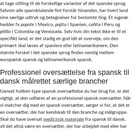
at tage stilling til de forskellige varianter af det spanske sprog.
Selvom alle spansktalende fint forstår hinanden, har hvert land
sine særlige udtryk og betegnelser for bestemte ting. Et
sugerør
hedder fx
popote
i Mexico,
pajita
i Spanien,
cañita
i Peru og
pitillo
i Colombia og Venezuela. Selv hvis din tekst ikke er til et
specifikt land, er det stadig en god idé at overveje, om den
primært skal læses af spaniere eller latinamerikanere. Den
største forskel i det spanske sprog findes nemlig mellem
europæisk spansk og latinamerikansk spansk.
Professionel oversættelse fra spansk til
dansk målrettet særlige brancher
Uanset hvilken type spansk oversættelse du har brug for, er det
vigtigt, at den udføres af en professionel spansk oversætter. Når
vi matcher dig med en spansk oversætter, sørger vi for, at det er
en oversætter, der har kendskab til den branche og målgruppe.
Skal du have oversat
medicinsk materiale
fra spansk til dansk,
vil det altså være en oversætter, der har arbejdet med eller har