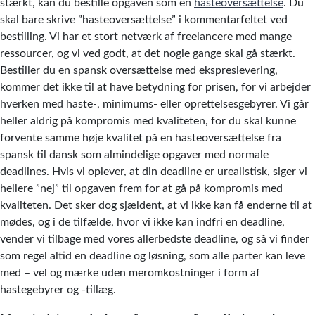
stærkt, kan du bestille opgaven som en
hasteoversættelse
. Du
skal bare skrive ”hasteoversættelse” i kommentarfeltet ved
bestilling. Vi har et stort netværk af freelancere med mange
ressourcer, og vi ved godt, at det nogle gange skal gå stærkt.
Bestiller du en spansk oversættelse med ekspreslevering,
kommer det ikke til at have betydning for prisen, for vi arbejder
hverken med haste-, minimums- eller oprettelsesgebyrer. Vi går
heller aldrig på kompromis med kvaliteten, for du skal kunne
forvente samme høje kvalitet på en hasteoversættelse fra
spansk til dansk som almindelige opgaver med normale
deadlines. Hvis vi oplever, at din deadline er urealistisk, siger vi
hellere ”nej” til opgaven frem for at gå på kompromis med
kvaliteten. Det sker dog sjældent, at vi ikke kan få enderne til at
mødes, og i de tilfælde, hvor vi ikke kan indfri en deadline,
vender vi tilbage med vores allerbedste deadline, og så vi finder
som regel altid en deadline og løsning, som alle parter kan leve
med – vel og mærke uden meromkostninger i form af
hastegebyrer og -tillæg.