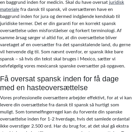
en baggrund inden for medicin. Skal du have oversat
juridisk
materiale
fra dansk til spansk, vil oversætteren have en
baggrund inden for jura og dermed indgående kendskab til
juridiske termer. Det er din garanti for en korrekt spansk
oversættelse uden misforståelser og forkert terminologi. Af
samme årsag sørger vi altid for, at din oversættelse bliver
varetaget af en oversætter fra det spansktalende land, du gerne
vil henvende dig til. Som nævnt ovenfor, er spansk ikke bare
spansk – så hvis din tekst skal bruges i Mexico, sætter vi
selvfølgelig vores mexicansk spanske oversætter på opgaven.
Få oversat spansk inden for få dage
med en hasteoversættelse
Vores professionelle oversættere arbejder effektivt, for at vi kan
levere din oversættelse fra dansk til spansk så hurtigt som
muligt. Som tommelfingerregel kan du forvente din spanske
oversættelse inden for 1-2 hverdage, hvis det samlede ordantal
ikke overstiger 2.500 ord. Har du brug for, at det skal gå ekstra