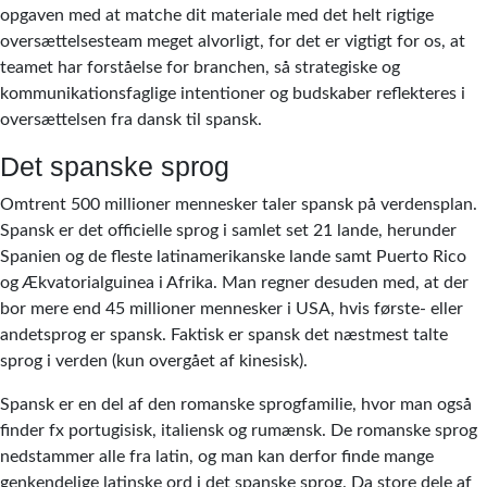
opgaven med at matche dit materiale med det helt rigtige
oversættelsesteam meget alvorligt, for det er vigtigt for os, at
teamet har forståelse for branchen, så strategiske og
kommunikationsfaglige intentioner og budskaber reflekteres i
oversættelsen fra dansk til spansk.
Det spanske sprog
Omtrent 500 millioner mennesker taler spansk på verdensplan.
Spansk er det officielle sprog i samlet set 21 lande, herunder
Spanien og de fleste latinamerikanske lande samt Puerto Rico
og Ækvatorialguinea i Afrika. Man regner desuden med, at der
bor mere end 45 millioner mennesker i USA, hvis første- eller
andetsprog er spansk. Faktisk er spansk det næstmest talte
sprog i verden (kun overgået af kinesisk).
Spansk er en del af den romanske sprogfamilie, hvor man også
finder fx portugisisk, italiensk og rumænsk. De romanske sprog
nedstammer alle fra latin, og man kan derfor finde mange
genkendelige latinske ord i det spanske sprog. Da store dele af