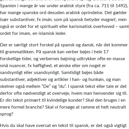
Spanien i mange år var under arabisk styre (fra ca. 711 til 1492),
har mange spanske ord desuden arabisk oprindelse. Det gælder
især substantiver, fx
imán
, som på spansk betyder
magnet
, men
også er ordet for et spirituelt eller karismatisk overhoved – samt
ordet for
imam
, en islamisk leder.
Der er særligt stort forskel på spansk og dansk, når det kommer
til grammatikken. På spansk kan verber bøjes i hele 17
forskellige tider, og verbernes bøjning udtrykker ofte en masse
små nuancer, fx høflighed, et ønske eller om noget er
sandsynligt eller usandsynligt. Samtidigt bøjes både
substantiver, adjektiver og artikler i han- og hunkøn, og man
skelner også mellem ”De” og ”du”. I spansk tekst eller tale er det
derfor ofte nødvendigt at overveje, hvem man henvender sig til.
Er din tekst primært til kvindelige kunder? Skal den bruges i en
mere formel branche? Skal vi forsøge at ramme et helt neutralt
sprog?
Hvis du skal have oversat en tekst til spansk, er det også vigtigt