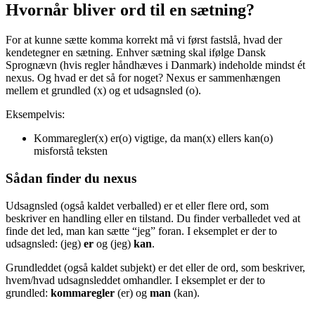
Hvornår bliver ord til en sætning?
For at kunne sætte komma korrekt må vi først fastslå, hvad der
kendetegner en sætning. Enhver sætning skal ifølge Dansk
Sprognævn (hvis regler håndhæves i Danmark) indeholde mindst ét
nexus. Og hvad er det så for noget? Nexus er sammenhængen
mellem et grundled (x) og et udsagnsled (o).
Eksempelvis:
Kommaregler(x) er(o) vigtige, da man(x) ellers kan(o)
misforstå teksten
Sådan finder du nexus
Udsagnsled (også kaldet verballed) er et eller flere ord, som
beskriver en handling eller en tilstand. Du finder verballedet ved at
finde det led, man kan sætte “jeg” foran. I eksemplet er der to
udsagnsled: (jeg)
er
og (jeg)
kan
.
Grundleddet (også kaldet subjekt) er det eller de ord, som beskriver,
hvem/hvad udsagnsleddet omhandler. I eksemplet er der to
grundled:
kommaregler
(er) og
man
(kan).