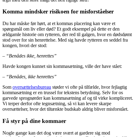
Komma mindsker risikoen for misforståelser
Du har måske før hørt, at et kommas placering kan være et
spørgsmål om liv eller død? Et godt eksempel på dette er den
ældgamle historie om rytteren, der red til galgen, hvor en dødsdømt
stod over for sin henrettelse. Med sig havde rytteren en seddel fra
kongen, hvori der stod:
‒
“Benådes ikke, henrettes”
Havde kongen kunnet sin kommasætning, ville der have stået:
‒ “Benådes, ikke henrettes”
Som
oversættelsesbureau
støder vi ofte på tilfælde, hvor fejlagtig
kommasætning er en trussel for tekstens betydning. Selv for os
garvede sprognørder kan kommasætning af og til virke kompliceret.
Vi terper derfor ofte tegnsætning, så vi kan levere skarpe
oversættelser, hvor det tiltænkte budskab aldrig bliver misforstået.
Få styr på dine kommaer
Nogle gange kan det dog være svært at gardere sig mod