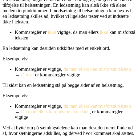
tilføjelse til helsætningen. En ledsætning kan altså ikke stå alene
mellem to punktummer. I modsætning til helsætningen kan nexus i
en ledsætning skilles ad, hvilket vi ligeledes tester ved at indsætte
ikke i teksten.
Kommaregler er
ikke
vigtige, da man ellers
ikke
kan misforstå
teksten
En ledsætning kan desuden udskiftes med et enkelt ord.
Eksempelvis:
Kommaregler er vigtige,
da man ellers kan misforstå teksten
→
Derfor
er kommaregler vigtige
Til sidst kan en ledsætning stå på begge sider af en helsætning.
Eksempelvis:
Kommaregler er vigtige,
da man ellers kan misforstå teksten
→
Da man ellers kan misforstå teksten
, er kommaregler
vigtige
Ved at bytte om på sætningsdelene kan man desuden nemt finde ud
af, hvor sætningerne adskilles, og derved hvor kommaet skal sættes.