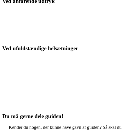
Ved anførende udtryk
Et anførende indtryk (også kaldet inkvit) fremgår typisk efter eller
inde i en replik, et citat eller lignende.
Eksempelvis:
Solen står højt i dag, bemærkede hun
Ved ufuldstændige helsætninger
En helsætning er ufuldstændig, hvis verbet er udeladt. Her sættes
der alligevel komma på samme måde som ved fuldstændige
helsætninger.
Eksempelvis:
Hun gik til højre, og jeg til venstre
Dog er det vigtigt at huske, at samme regel ikke gælder, hvis det er
subjektet, der er udeladt.
Du må gerne dele guiden!
Kender du nogen, der kunne have gavn af guiden? Så skal du