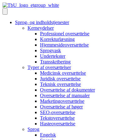
Sprog- og indholdstjenester
Kerneydelser
Professionel oversættelse
Korrekturlæsning
Hjemmesideoversættelse
Sprogvask
Undertekster
Transskribering
Typer af oversættelser
Medicinsk oversættelse
Juridisk oversættelse
Teknisk oversættelse
Oversættelse af dokumenter
Oversættelse af manualer
Marketingoversættelse
Oversættelse af bøger
SEO-oversættelse
Tekstoversættelse
Hasteoversættelse
Sprog
Engelsk