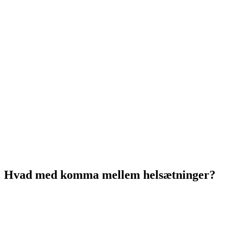
Hvad med komma mellem helsætninger?
I starten af denne guide definerede vi helsætninger som værende
selvstændige sætninger, der kan stå alene mellem to punktummer.
Nogle gange er sammenhængen mellem to helsætninger så tæt, at
det er nok at adskille dem med et komma.