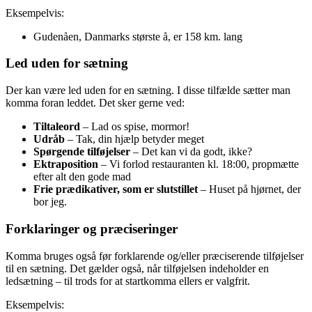
Eksempelvis:
Gudenåen, Danmarks største å, er 158 km. lang
Led uden for sætning
Der kan være led uden for en sætning. I disse tilfælde sætter man
komma foran leddet. Det sker gerne ved:
Tiltaleord
– Lad os spise, mormor!
Udråb
– Tak, din hjælp betyder meget
Spørgende tilføjelser
– Det kan vi da godt, ikke?
Ektraposition
– Vi forlod restauranten kl. 18:00, propmætte
efter alt den gode mad
Frie prædikativer, som er slutstillet
– Huset på hjørnet, der
bor jeg.
Forklaringer og præciseringer
Komma bruges også før forklarende og/eller præciserende tilføjelser
til en sætning. Det gælder også, når tilføjelsen indeholder en
ledsætning – til trods for at startkomma ellers er valgfrit.
Eksempelvis: