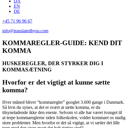
DA
EN
DE
+45 71 96 96 67
info@translatedbyus.com
KOMMAREGLER-GUIDE: KEND DIT
KOMMA
HUSKEREGLER, DER STYRKER DIG I
KOMMASÆTNING
Hvorfor er det vigtigt at kunne sætte
komma?
Hver måned bliver “kommaregler” googlet 3.600 gange i Danmark.
Så hvis du synes, at det er svært at sætte komma, er du
tilsyneladende ikke den eneste. Selvom vi alle har været tvunget til
at terpe kommareglerne siden folkeskolen, volder kommaet os stadig
store problemer. Men hvorfor er det så vigtigt, at vi sætter det lille
tegn med den store magt det helt rigtige sted?