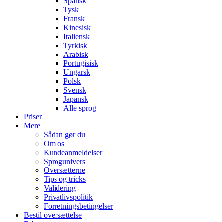
Spansk
Tysk
Fransk
Kinesisk
Italiensk
Tyrkisk
Arabisk
Portugisisk
Ungarsk
Polsk
Svensk
Japansk
Alle sprog
Priser
Mere
Sådan gør du
Om os
Kundeanmeldelser
Sprogunivers
Oversætterne
Tips og tricks
Validering
Privatlivspolitik
Forretningsbetingelser
Bestil oversættelse