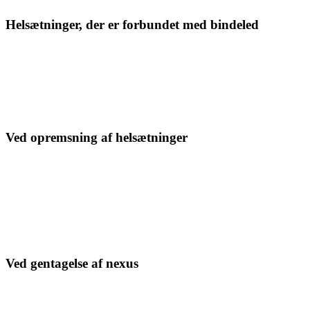
Helsætninger, der er forbundet med bindeled
Hvis to helsætninger er forbundet med “og”, “eller”, “men”, “for”,
“thi” eller “så”, indsættes komma.
Eksempelvis:
Vinden peb, og tordenen rullede
Ved opremsning af helsætninger
Der kan sættes opremsningskomma mellem helsætninger, som ikke
er forbundet med bindeled. Det vil enten være “eller", "og" eller
“men”, som i denne sammenhæng kan udskiftes med et komma.
Eksempelvis:
Regnen piskede, vinden peb, og tordenen rullede
Ved gentagelse af nexus
I talesprog gentager vi nogle gange nexus efter en sætning. Det sker
typisk, når vi kommer med en udmelding, som vi herefter sætter