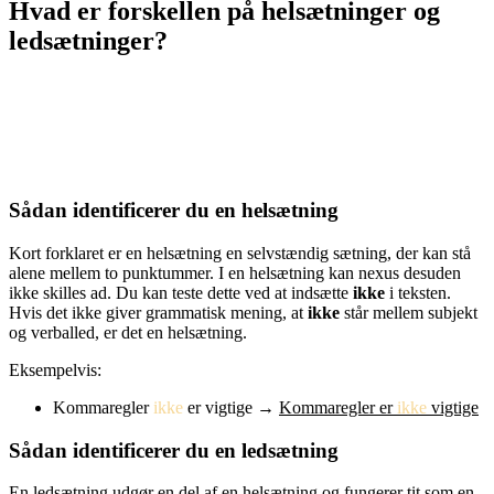
Hvad er forskellen på helsætninger og
ledsætninger?
En sætning kan både bestå af helsætninger og ledsætninger. Det er
nødvendigt at kende definitionen på disse begreber for at kunne
sætte kommaet det rigtige sted, da der altid skal sættes komma
efter
en ledsætning (slutkomma), mens det er valgfrit, om man vil sætte
komma
før
en ledsætning (startkomma).
Sådan identificerer du en helsætning
Kort forklaret er en helsætning en selvstændig sætning, der kan stå
alene mellem to punktummer. I en helsætning kan nexus desuden
ikke skilles ad. Du kan teste dette ved at indsætte
ikke
i teksten.
Hvis det ikke giver grammatisk mening, at
ikke
står mellem subjekt
og verballed, er det en helsætning.
Eksempelvis:
Kommaregler
ikke
er vigtige →
Kommaregler er
ikke
vigtige
Sådan identificerer du en ledsætning
En ledsætning udgør en del af en helsætning og fungerer tit som en