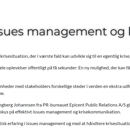
l issues management o
n krisesituation, der i værste fald kan udvikle sig til en egentlig kr
le oplevelser offentligt på få sekunder: En ny mulighed, der kan få 
heder med stakeholders forskellige steder i verden en ekstra udf
me.
 Engberg Johannsen fra PR-bureauet Epicent Public Relations A/S 
 fokus på effektivt issues management og krisekommunikation.
k erfaring i issues management og med at håndtere krisesituatione