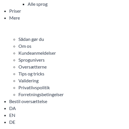
Alle sprog
Priser
Mere
Sådan gør du
Om os
Kundeanmeldelser
Sprogunivers
Oversætterne
Tips og tricks
Validering
Privatlivspolitik
Forretningsbetingelser
Bestil oversættelse
DA
EN
DE