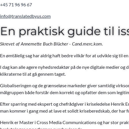
+45 71 96 96 67
info@translatedbyus.com
En praktisk guide ti
Skrevet af Annemette Buch Blücher - Cand.merc.kom.
En ømtålelig sag har aldrig haft bedre vilkår for at udvikle sig til e
I dag kan alle agere nyhedsredaktør på de nye digitale medier og de
klikraterne til at gå gennem taget.
Globaliseringen og de grænseløse markeder giver samtidig virksom
målgruppen både forstår dem korrekt og opfatter dem som legiti
Efter sparring med ekspert og chefrådgiver i kriseledelse Henrik
man kommer i gang med at lave et solidt kriseberedskab, der har
Henrik er Master i Cross Media Communications og har stor praktis