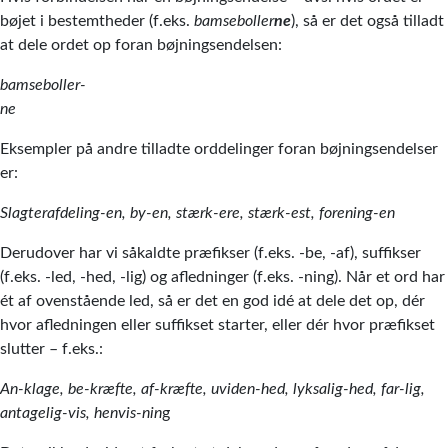
bøjet i bestemtheder (f.eks.
bamseboller
ne
), så er det også tilladt
at dele ordet op foran bøjningsendelsen:
bamseboller-
ne
Eksempler på andre tilladte orddelinger foran bøjningsendelser
er:
Slagterafdeling-en, by-en, stærk-ere, stærk-est, forening-en
Derudover har vi såkaldte præfikser (f.eks. -be, -af), suffikser
(f.eks. -led, -hed, -lig) og afledninger (f.eks. -ning). Når et ord har
ét af ovenstående led, så er det en god idé at dele det op, dér
hvor afledningen eller suffikset starter, eller dér hvor præfikset
slutter – f.eks.:
An-klage, be-kræfte, af-kræfte, uviden-hed, lyksalig-hed, far-lig,
antagelig-vis, henvis-nin
g