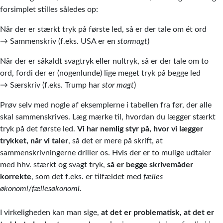
forsimplet stilles således op:
Når der er stærkt tryk på første led, så er der tale om ét ord
→
Sammenskriv (f.eks. USA er en
stormagt
)
Når der er såkaldt svagtryk eller nultryk, så er der tale om to
ord, fordi der er (nogenlunde) lige meget tryk på begge led
→
Særskriv (f.eks. Trump har
stor
magt
)
Prøv selv med nogle af eksemplerne i tabellen fra før, der alle
skal sammenskrives. Læg mærke til, hvordan du lægger stærkt
tryk på det første led.
Vi har nemlig styr på, hvor vi lægger
trykket, når vi taler
, så det er mere på skrift, at
sammenskrivningerne driller os. Hvis der er to mulige udtaler
med hhv. stærkt og svagt tryk,
så er begge skrivemåder
korrekte
, som det f.eks. er tilfældet med
fælles
økonomi
/
fællesøkonomi.
I virkeligheden kan man sige,
at det er problematisk, at det er