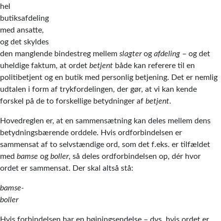
hel
butiksafdeling
med ansatte,
og det skyldes
den manglende bindestreg mellem
slagter
og
afdeling
– og det
uheldige faktum, at ordet
betjent
både kan referere til en
politibetjent og en butik med personlig betjening. Det er nemlig
udtalen i form af trykfordelingen, der gør, at vi kan kende
forskel på de to forskellige betydninger af
betjent
.
Hovedreglen er, at en sammensætning kan deles mellem dens
betydningsbærende orddele. Hvis ordforbindelsen er
sammensat af to selvstændige ord, som det f.eks. er tilfældet
med
bamse
og
boller
, så deles ordforbindelsen op, dér hvor
ordet er sammensat. Der skal altså stå:
bamse-
boller
Hvis forbindelsen har en bøjningsendelse – dvs. hvis ordet er