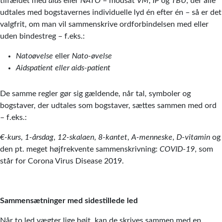
tilfældet med
aids
eller
NATO
– modsat
VM
,
IP
og
TBU
, der alle
udtales med bogstavernes individuelle lyd én efter én – så er det
valgfrit, om man vil sammenskrive ordforbindelsen med eller
uden bindestreg – f.eks.:
Natoøvelse
eller
Nato-øvelse
Aidspatient eller aids-patient
De samme regler gør sig gældende, når tal, symboler og
bogstaver, der udtales som bogstaver, sættes sammen med ord
– f.eks.:
€-kurs
,
1-årsdag
,
12-skalaen
,
8-kantet
,
A-menneske
,
D-vitamin
og
den pt. meget højfrekvente sammenskrivning:
COVID-19
, som
står for Corona Virus Disease 2019.
Sammensætninger med sidestillede led
Når to led vægter lige højt, kan de skrives sammen med en