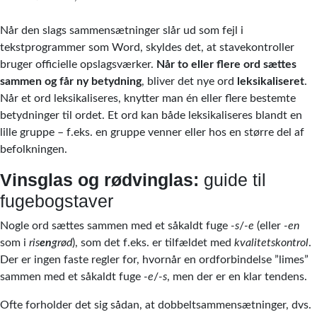
Når den slags sammensætninger slår ud som fejl i
tekstprogrammer som Word, skyldes det, at stavekontroller
bruger officielle opslagsværker.
Når to eller flere ord sættes
sammen og får ny betydning
, bliver det nye ord
leksikaliseret
.
Når et ord leksikaliseres, knytter man én eller flere bestemte
betydninger til ordet. Et ord kan både leksikaliseres blandt en
lille gruppe – f.eks. en gruppe venner eller hos en større del af
befolkningen.
Vinsglas og rødvinglas:
guide til
fugebogstaver
Nogle ord sættes sammen med et såkaldt fuge
-s
/
-e
(eller
-en
som i
ris
en
grød
), som det f.eks. er tilfældet med
kvalitetskontrol
.
Der er ingen faste regler for, hvornår en ordforbindelse ”limes”
sammen med et såkaldt fuge
-e
/
-s
, men der er en klar tendens.
Ofte forholder det sig sådan, at dobbeltsammensætninger, dvs.