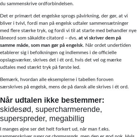
du sammenskrive ordforbindelsen.
Det er primært det engelske sprogs påvirkning, der gør, at vi
bliver i tvivl, fordi man på engelsk udtaler sammensætninger
med flere stærke tryk, og fordi vi til at starte med behandler nye
låneord som såkaldte citatord – dvs.
at vi skriver dem på
samme måde, som man gør på engelsk
. Når ordet undertiden
etablerer sig i befolkningen og indlemmes i de officielle
opslagsværker, skrives det i ét ord, hvis det vel og mærke
udtales med stærkt tryk på første led.
Bemærk, hvordan alle eksemplerne i tabellen foroven
særskrives på engelsk, mens de på dansk alle skrives i ét ord.
Når udtalen ikke bestemmer:
skidesød, supercharmerende,
superspreder, megabillig
I manges øjne ser det helt forkert ud, når man f.eks.
sammenskriver
super
og
charmerende
, men den er god nok. Hvis