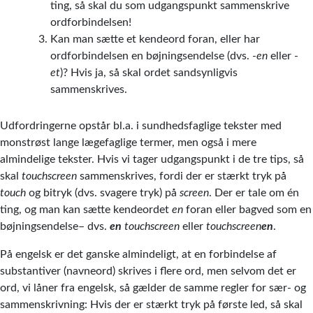
ting, så skal du som udgangspunkt sammenskrive
ordforbindelsen!
Kan man sætte et kendeord foran, eller har
ordforbindelsen en bøjningsendelse (dvs. -
en
eller -
et
)? Hvis ja, så skal ordet sandsynligvis
sammenskrives.
Udfordringerne opstår bl.a. i sundhedsfaglige tekster med
monstrøst lange lægefaglige termer, men også i mere
almindelige tekster. Hvis vi tager udgangspunkt i de tre tips, så
skal
touchscreen
sammenskrives, fordi der er stærkt tryk på
touch
og bitryk (dvs. svagere tryk) på
screen
. Der er tale om én
ting, og man kan sætte kendeordet
en
foran eller bagved som en
bøjningsendelse– dvs.
en
touchscreen
eller
touchscreen
en
.
På engelsk er det ganske almindeligt, at en forbindelse af
substantiver (navneord) skrives i flere ord, men selvom det er
ord, vi låner fra engelsk, så gælder de samme regler for sær- og
sammenskrivning: Hvis der er stærkt tryk på første led, så skal