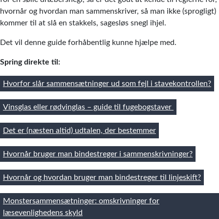
hvornår og hvordan man sammenskriver, så man ikke (sprogligt)
kommer til at slå en stakkels, sagesløs snegl ihjel.
Det vil denne guide forhåbentlig kunne hjælpe med.
Spring direkte til:
Hvorfor slår sammensætninger ud som fejl i stavekontrollen?
Vinsglas eller rødvinglas – guide til fugebogstaver
Det er (næsten altid) udtalen, der bestemmer
Hvornår bruger man bindestreger i sammenskrivninger?
Hvornår og hvordan bruger man bindestreger til linjeskift?
Monstersammensætninger: omskrivninger for
læsevenlighedens skyld