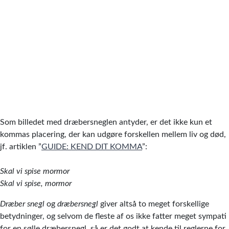
Som billedet med dræbersneglen antyder, er det ikke kun et
kommas placering, der kan udgøre forskellen mellem liv og død,
jf. artiklen ”
GUIDE: KEND DIT KOMMA
”:
Skal vi spise mormor
Skal vi spise, mormor
Dræber snegl
og
dræbersnegl
giver altså to meget forskellige
betydninger, og selvom de fleste af os ikke fatter meget sympati
for en sølle dræbersnegl, så er det godt at kende til reglerne for,