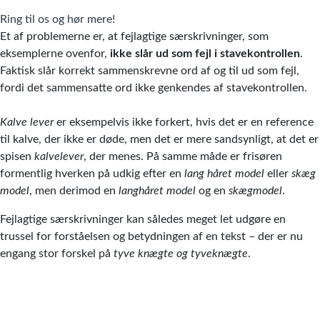
Ring til os og hør mere!
Et af problemerne er, at fejlagtige særskrivninger, som
eksemplerne ovenfor,
ikke slår ud som fejl i stavekontrollen
.
Faktisk slår korrekt sammenskrevne ord af og til ud som fejl,
fordi det sammensatte ord ikke genkendes af stavekontrollen.
Kalve
lever
er eksempelvis ikke forkert, hvis det er en reference
til kalve, der ikke er døde, men det er mere sandsynligt, at det er
spisen
kalvelever
, der menes. På samme måde er frisøren
formentlig hverken på udkig efter en
lang håret model
eller
skæg
model
, men derimod en
langhåret model
og en
skægmodel
.
Fejlagtige særskrivninger kan således meget let udgøre en
trussel for forståelsen og betydningen af en tekst – der er nu
engang stor forskel på
tyve knægte og tyveknægte
.