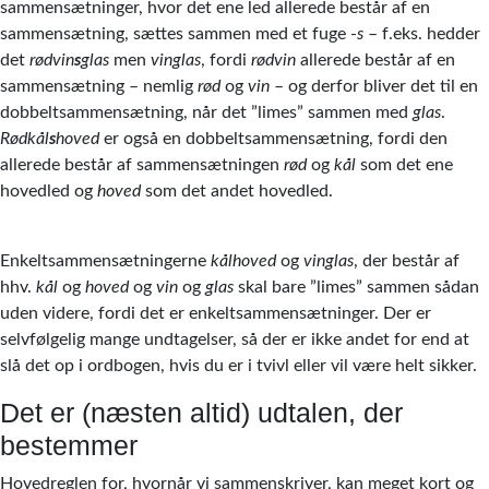
sammensætninger, hvor det ene led allerede består af en
sammensætning, sættes sammen med et fuge -
s
– f.eks. hedder
det
rødvin
s
glas
men
vinglas
, fordi
rødvin
allerede består af en
sammensætning – nemlig
rød
og
vin
– og derfor bliver det til en
dobbeltsammensætning, når det ”limes” sammen med
glas
.
Rødkål
s
hoved
er også en dobbeltsammensætning, fordi den
allerede består af sammensætningen
rød
og
kål
som det ene
hovedled og
hoved
som det andet hovedled.
Enkeltsammensætningerne
kålhoved
og
vinglas
, der består af
hhv.
kål
og
hoved
og
vin
og
glas
skal
bare ”limes” sammen sådan
uden videre, fordi det er enkeltsammensætninger. Der er
selvfølgelig mange undtagelser, så der er ikke andet for end at
slå det op i ordbogen, hvis du er i tvivl eller vil være helt sikker.
Det er (næsten altid) udtalen, der
bestemmer
Hovedreglen for, hvornår vi sammenskriver, kan meget kort og