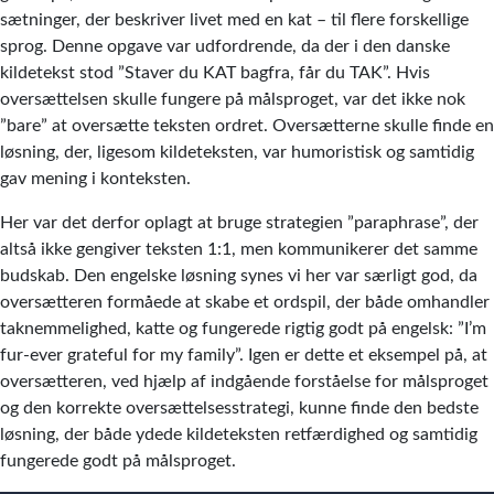
sætninger, der beskriver livet med en kat – til flere forskellige
sprog. Denne opgave var udfordrende, da der i den danske
kildetekst stod ”Staver du KAT bagfra, får du TAK”. Hvis
oversættelsen skulle fungere på målsproget, var det ikke nok
”bare” at oversætte teksten ordret. Oversætterne skulle finde en
løsning, der, ligesom kildeteksten, var humoristisk og samtidig
gav mening i konteksten.
Her var det derfor oplagt at bruge strategien ”paraphrase”, der
altså ikke gengiver teksten 1:1, men kommunikerer det samme
budskab. Den engelske løsning synes vi her var særligt god, da
oversætteren formåede at skabe et ordspil, der både omhandler
taknemmelighed, katte og fungerede rigtig godt på engelsk: ”I’m
fur-ever grateful for my family”. Igen er dette et eksempel på, at
oversætteren, ved hjælp af indgående forståelse for målsproget
og den korrekte oversættelsesstrategi, kunne finde den bedste
løsning, der både ydede kildeteksten retfærdighed og samtidig
fungerede godt på målsproget.