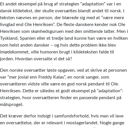
Et andet eksempel på brug af strategien ”adaptation” var i en
dansk kildetekst, der skulle oversættes blandt andet til norsk. I
teksten nævnes en person, der blærede sig med at ”være mere
livsglad end Ole Henriksen”. De fleste danskere kender nok Ole
Henriksen som skønhedsguruen med den smittende latter. Men i
Tyskland, Spanien eller et tredje land kunne han være en hvilken
som helst anden dansker – og hvis dette problem ikke blev
imødekommet, ville humoren brugt i kildeteksten falde til
jorden. Hvordan oversatte vi det så?
Den norske oversætter løste opgaven, ved at skrive at personen
var ”mer jovial enn Freddy Kalas”, en norsk sanger, som
oversætteren vidste ville være en god norsk pendant til Ole
Henriksen. Dette er således et godt eksempel på ”adaptation”-
strategien, hvor oversætteren finder en passende pendant på
målsproget.
Det kræver derfor indsigt i samfundsforhold, hvis man vil lave
en oversættelse, der er relevant i mostagerlandet. Nogle gange