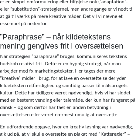
er en simpel omformulering eller tilføjelse nok (”adaptation”-
eller ”substitution”-strategierne), men andre gange er vi nødt til
at gå til værks på mere kreative måder. Det vil vi nævne et
eksempel på nedenfor.
”Paraphrase” – når kildetekstens
mening gengives frit i oversættelsen
Når strategien ”paraphrase” bruges, kommunikeres tekstens
budskab relativt frit. Dette er en hyppig strategi, når man
arbejder med fx marketingstekster. Her tages der mere
”kreative” midler i brug, for at lave en oversættelse der yder
kildeteksten retfærdighed og samtidig passer til målsprogets
kultur. Dette har tidligere været nødvendigt, hvis vi har siddet
med en bestemt vending eller talemåde, der kun har fungeret på
dansk – og som derfor har fået en anden betydning i
oversættelsen eller været nærmest umulig at oversætte.
En udfordrende opgave, hvor en kreativ løsning var nødvendig,
gik ud på, at vi skulle oversætte en plakat med ”Katteregler” –