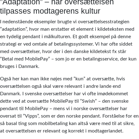
”Adaptation” – når oversættelsen
tilpasses modtagerens kultur
I nedenstående eksempler brugte vi oversættelsesstrategien
”adaptation”, hvor man erstatter et element i kildeteksten med
en tydelig pendant i målkulturen. Et godt eksempel på denne
strategi er ved omtale af betalingssystemer. Vi har ofte siddet
med oversættelser, hvor der i den danske kildetekst fx står
”Betal med MobilePay” – som jo er en betalingsservice, der kun
bruges i Danmark.
Også her kan man ikke nøjes med ”kun” at oversætte, hvis
oversættelsen også skal være relevant i andre lande end
Danmark. I svenske oversættelser har vi ofte imødekommet
dette ved at oversætte MobilePay til ”Swish” – den svenske
pendant til MobilePay – mens vi i norske oversættelser har
oversat til ”Vipps”, som er den norske pendant. Forståelse for en
så basal ting som mobilbetaling kan altså være med til at sikre,
at oversættelsen er relevant og korrekt i modtagerlandet.