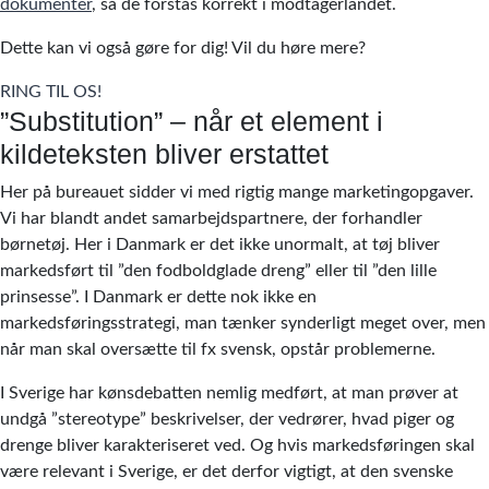
dokumenter
, så de forstås korrekt i modtagerlandet.
Dette kan vi også gøre for dig! Vil du høre mere?
RING TIL OS!
”Substitution” – når et element i
kildeteksten bliver erstattet
Her på bureauet sidder vi med rigtig mange marketingopgaver.
Vi har blandt andet samarbejdspartnere, der forhandler
børnetøj. Her i Danmark er det ikke unormalt, at tøj bliver
markedsført til ”den fodboldglade dreng” eller til ”den lille
prinsesse”. I Danmark er dette nok ikke en
markedsføringsstrategi, man tænker synderligt meget over, men
når man skal oversætte til fx svensk, opstår problemerne.
I Sverige har kønsdebatten nemlig medført, at man prøver at
undgå ”stereotype” beskrivelser, der vedrører, hvad piger og
drenge bliver karakteriseret ved. Og hvis markedsføringen skal
være relevant i Sverige, er det derfor vigtigt, at den svenske